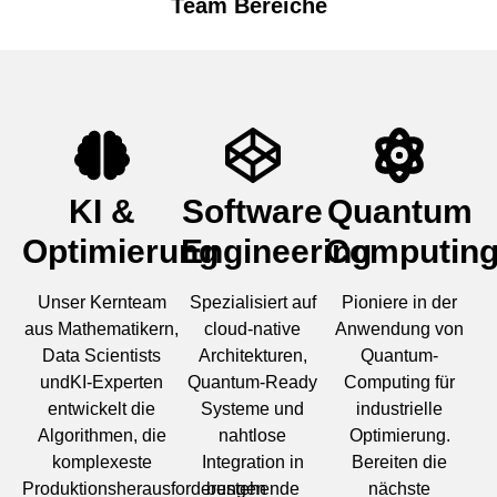
Team Bereiche
KI &
Software
Quantum
Optimierung
Engineering
Computin
Unser Kernteam
Spezialisiert auf
Pioniere in der
aus Mathematikern,
cloud-native
Anwendung von
Data Scientists
Architekturen,
Quantum-
undKI-Experten
Quantum-Ready
Computing für
entwickelt die
Systeme und
industrielle
Algorithmen, die
nahtlose
Optimierung.
komplexeste
Integration in
Bereiten die
Produktionsherausforderungen
bestehende
nächste