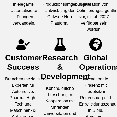
in elegante,
Produktionsumgebungen.
Generation von
automatisierte
Entwicklung der
Optimierungsalgorit
Lösungen
Optware Hub
vor, die ab 2027
verwandeln.
Plattform.
verfügbar sein
werden.
Customer
Research
Global
Success
&
Operation
Development
Branchenspezialisierte
Internationale
Experten für
Präsenz mit
Kontinuierliche
Automotive,
Hauptsitz in
Forschung in
Pharma, High-
Regensburg und
Kooperation mit
Tech und
Entwlicklungszentr
führenden
Maschinen- &
in Sibiu,
Universitäten und
Anlagenbau
Rumänien.